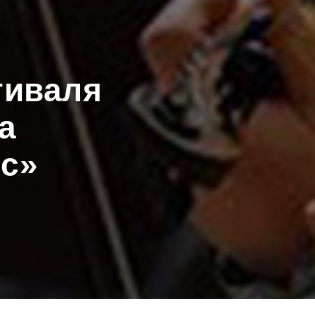
тиваля
а
сс»