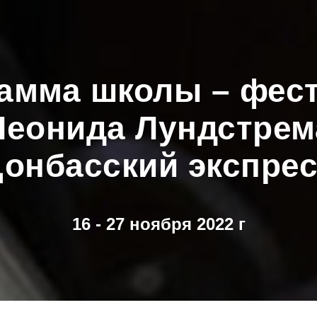
рамма
школы – фес
Леонида Лундстрем
онбасский экспре
16 - 27 ноября 2022 г