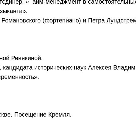
отсдинер. «Тайм-менеджмент в самостоятельных
зыканта».
 Романовского (фортепиано) и Петра Лундстрем
нной Ревякиной.
У, кандидата исторических наук Алексея Влади
временность».
скве. Посещение Кремля.