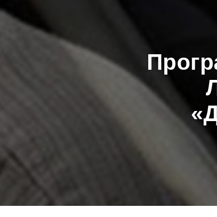
Прог
«Д