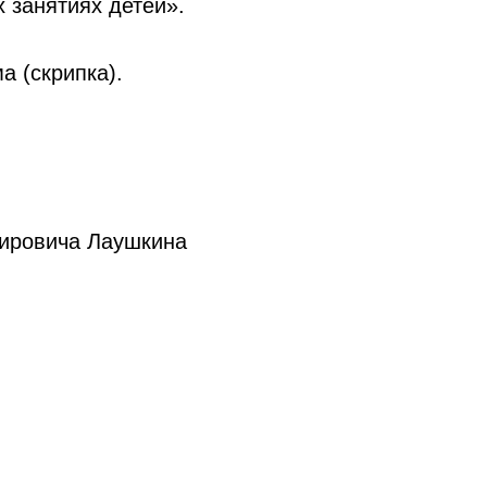
 занятиях детей».
а (скрипка).
мировича Лаушкина