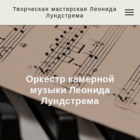
Творческая мастерская Леонида
Лундстрема
Оркестр камерной
музыки Леонида
Лундстрема