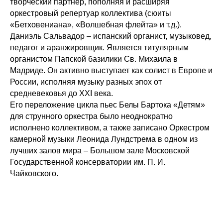
творческий партнёр, пополняя и расширяя
оркестровый репертуар коллектива (сюиты
«Бетховениана», «Волшебная флейта» и т.д.).
Даниэль Сальвадор – испанский органист, музыковед,
педагог и аранжировщик. Является титулярным
органистом Папской базилики Св. Михаила в
Мадриде. Он активно выступает как солист в Европе и
России, исполняя музыку разных эпох от
средневековья до XXI века.
Его переложение цикла пьес Белы Бартока «Детям»
для струнного оркестра было неоднократно
исполнено коллективом, а также записано Оркестром
камерной музыки Леонида Лундстрема в одном из
лучших залов мира – Большом зале Московской
Государственной консерватории им. П. И.
Чайковского.