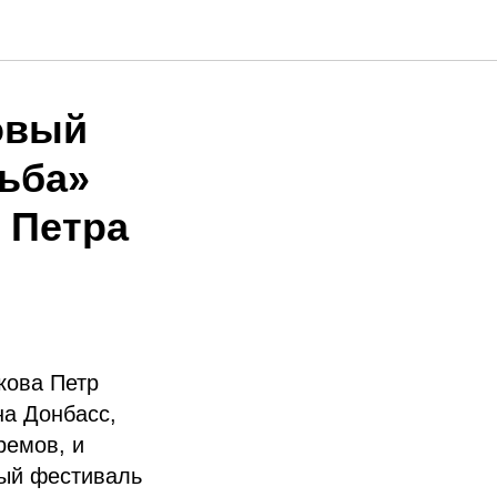
овый
ьба»
 Петра
кова Петр
на Донбасс,
ремов, и
ный фестиваль