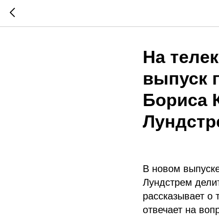
На теле
выпуск 
Бориса 
Лундстр
В новом выпуске
Лундстрем делит
рассказывает о 
отвечает на воп