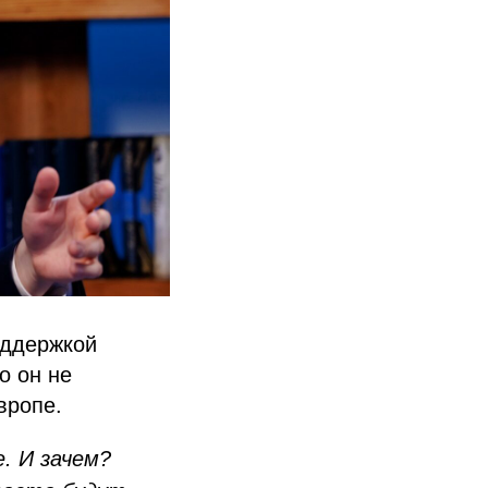
оддержкой
о он не
вропе.
. И зачем?