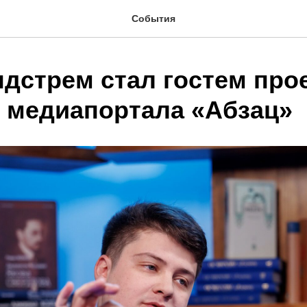
События
дстрем стал гостем прое
» медиапортала «Абзац»