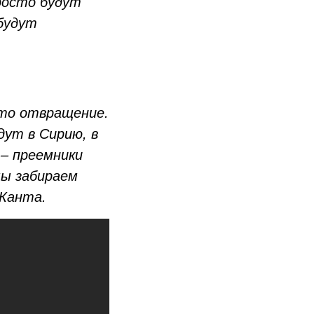
росто будут
будут
сто отвращение.
дут в Сирию, в
 – преемники
мы забираем
 Канта.